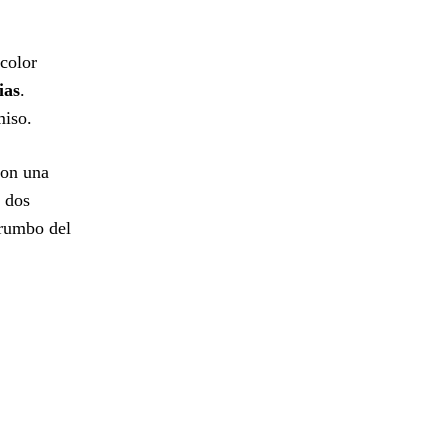
icolor
ias
.
miso.
con una
y dos
 rumbo del