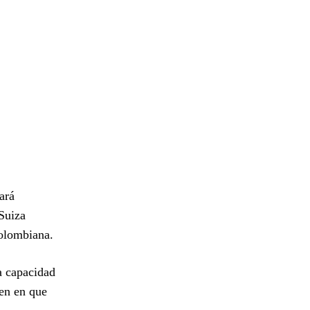
ará
 Suiza
colombiana.
la capacidad
den en que