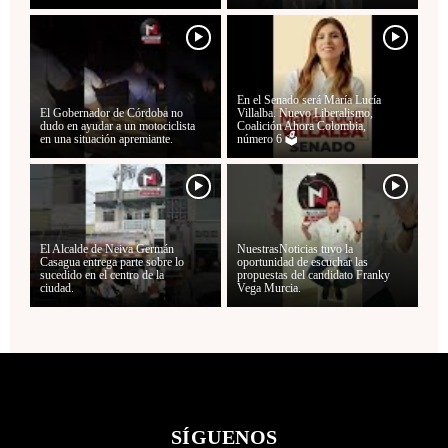
En el Senado será María Lucía
El Gobernador de Córdoba no
Villalba. Nuevo Liberalismo,
dudo en ayudar a un motociclista
Coalición Ahora Colombia,
en una situación apremiante.
número 6 🗳️
El Alcalde de Neiva Germán
NuestrasNoticias tuvo la
Casagua entrega parte sobre lo
oportunidad de escuchar las
sucedido en el centro de la
propuestas del candidato Franky
ciudad.
Vega Murcia.
SÍGUENOS