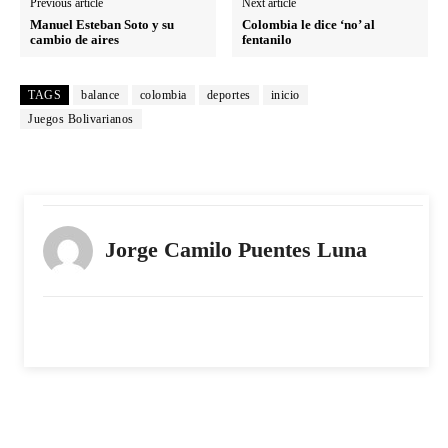
Previous article
Next article
Manuel Esteban Soto y su
Colombia le dice ‘no’ al
cambio de aires
fentanilo
TAGS
balance
colombia
deportes
inicio
Juegos Bolivarianos
Jorge Camilo Puentes Luna