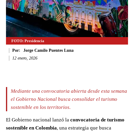
FOTO: Presidencia
Por:
Jorge Camilo Puentes Luna
12 enero, 2026
Facebook
Twitter
WhatsApp
Li
Mediante una convocatoria abierta desde esta semana
el Gobierno Nacional busca consolidar el turismo
sostenible en los territorios.
El Gobierno nacional lanzó la
convocatoria de turismo
sostenible en Colombia
, una estrategia que busca