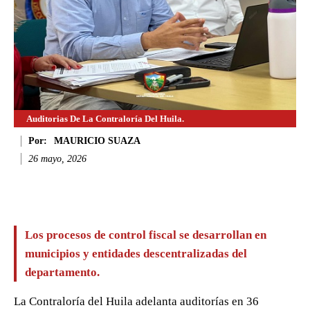
Auditorias De La Contraloría Del Huila.
Por:
MAURICIO SUAZA
26 mayo, 2026
Facebook
Twitter
WhatsApp
Li
Los procesos de control fiscal se desarrollan en
municipios y entidades descentralizadas del
departamento.
La Contraloría del Huila adelanta auditorías en 36