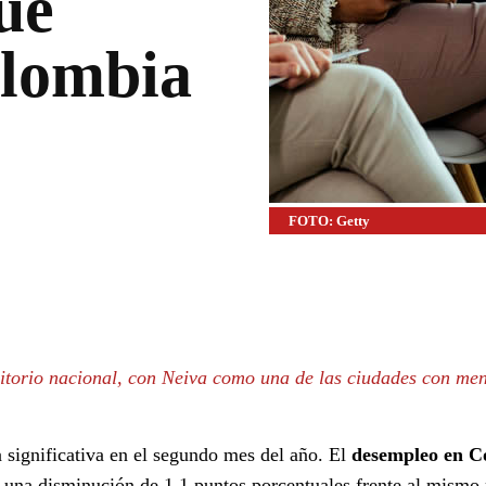
ue
olombia
FOTO: Getty
WhatsApp
Linkedin
ritorio nacional, con Neiva como una de las ciudades con me
significativa en el segundo mes del año. El
desempleo en C
 una disminución de 1,1 puntos porcentuales frente al mismo