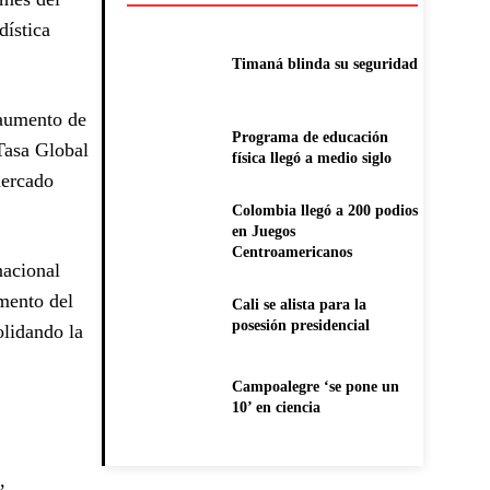
dística
Timaná blinda su seguridad
 aumento de
Programa de educación
Tasa Global
física llegó a medio siglo
mercado
Colombia llegó a 200 podios
en Juegos
Centroamericanos
nacional
mento del
Cali se alista para la
posesión presidencial
olidando la
Campoalegre ‘se pone un
10’ en ciencia
,