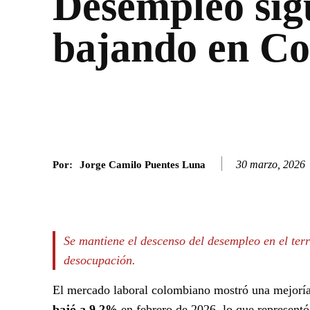
Desempleo sig
bajando en C
30 marzo, 2026
Por:
Jorge Camilo Puentes Luna
Facebook
Twitter
SHARE
Se mantiene el descenso del desempleo en el ter
desocupación.
El mercado laboral colombiano mostró una mejoría 
bajó a 9,2%
en febrero de 2026, lo que representó