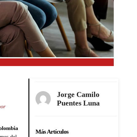
Jorge Camilo
Puentes Luna
nor
olombia
Más Artículos
 mes del