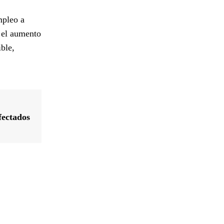
mpleo a
n el aumento
ble,
fectados