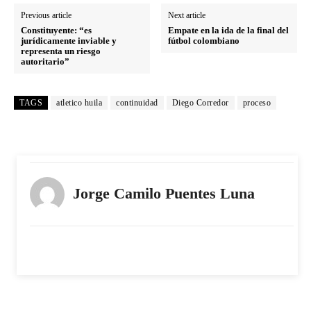
Previous article
Next article
Constituyente: “es
Empate en la ida de la final del
jurídicamente inviable y
fútbol colombiano
representa un riesgo
autoritario”
TAGS
atletico huila
continuidad
Diego Corredor
proceso
Jorge Camilo Puentes Luna