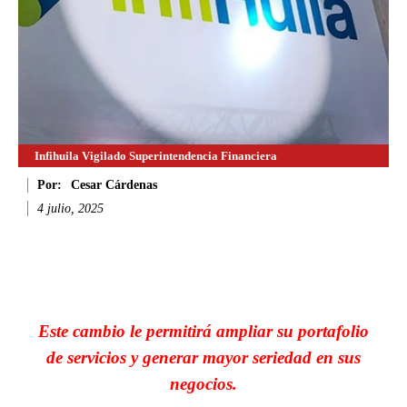
Infihuila Vigilado Superintendencia Financiera
Por:
Cesar Cárdenas
4 julio, 2025
Facebook
Twitter
WhatsApp
Li
Este cambio le permitirá ampliar su portafolio
de servicios y generar mayor seriedad en sus
negocios.