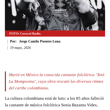
FOTO: Caracol Radio.
Por:
Jorge Camilo Puentes Luna
19 mayo, 2026
Facebook
Twitter
WhatsApp
Li
Murió en México la conocida cantante folclórica ‘Totó
La Momposina’, cuya obra rescató los diversos ritmos
del caribe colombiano.
La cultura colombiana está de luto: a los 85 años falleció
la cantante de música folclórica Sonia Bazanta Vides,