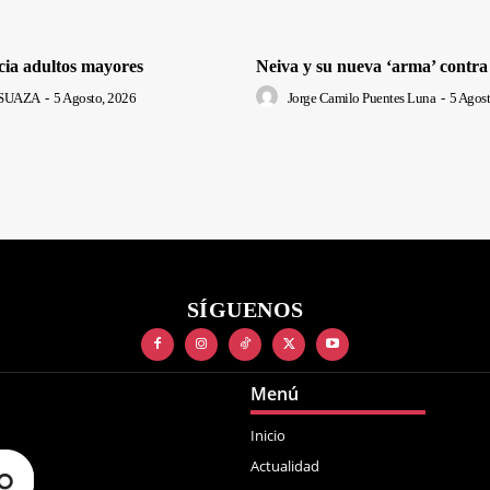
cia adultos mayores
Neiva y su nueva ‘arma’ contra
SUAZA
-
5 Agosto, 2026
Jorge Camilo Puentes Luna
-
5 Agost
SÍGUENOS
Menú
Inicio
Actualidad