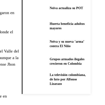
Neiva actualiza su POT
ugaron en
Huerta beneficia adultos
mayores
donde el
Neiva y su nueva ‘arma’
contra El Niño
el Valle del
aunque a la
Grupos armados ilegales
lense Jhon
crecieron en Colombia
La televisión colombiana,
de luto por Alfonso
Lizarazo
de en