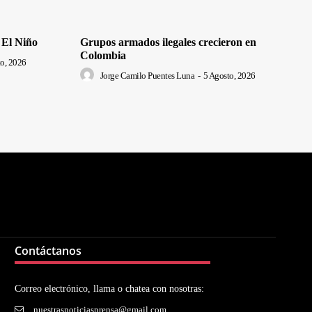
 El Niño
Grupos armados ilegales crecieron en
Colombia
o, 2026
Jorge Camilo Puentes Luna
-
5 Agosto, 2026
Contáctanos
Correo electrónico, llama o chatea con nosotras:
nuestrasnoticiasprensa@gmail.com