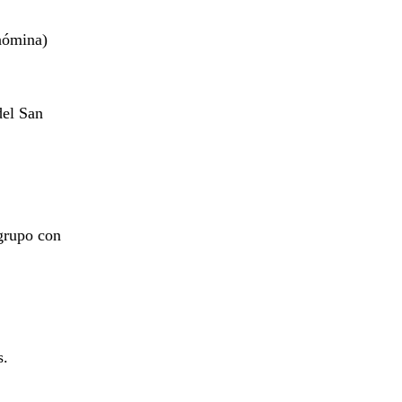
 nómina)
del San
 grupo con
s.