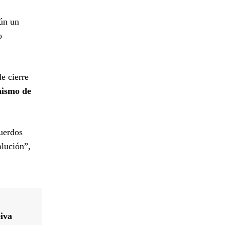
gún un
o
e cierre
ismo de
cuerdos
olución”,
eiva