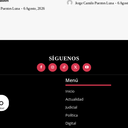
anos
Jorge Camilo Puentes Luna
-
6 Agost
 Puentes Luna
-
6 Agosto, 2026
SÍGUENOS
Menú
Inicio
Actualidad
Judicial
Política
Digital