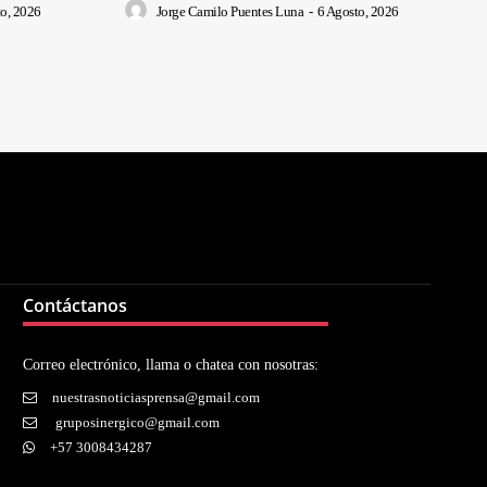
o, 2026
Jorge Camilo Puentes Luna
-
6 Agosto, 2026
Contáctanos
Correo electrónico, llama o chatea con nosotras:
nuestrasnoticiasprensa@gmail.com
gruposinergico@gmail.com
+57 3008434287