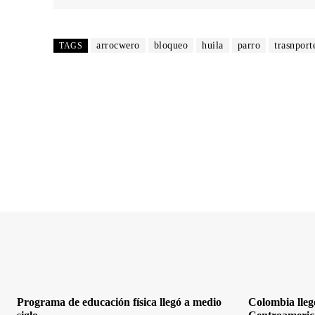
arrocwero
bloqueo
huila
parro
trasnport
TAGS
Programa de educación física llegó a medio
Colombia lleg