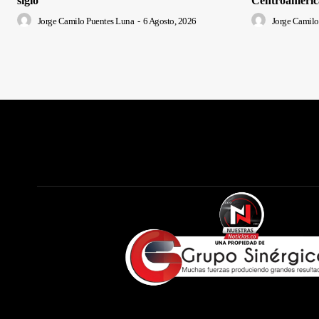
siglo
Centroameric
Jorge Camilo Puentes Luna
-
6 Agosto, 2026
Jorge Camilo