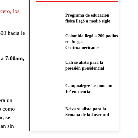
cero, los
Programa de educación
física llegó a medio siglo
600 hacía le
Colombia llegó a 200 podios
en Juegos
Centroamericanos
 a 7:00am,
Cali se alista para la
posesión presidencial
Campoalegre ‘se pone un
10’ en ciencia
era un
os como
Neiva se alista para la
Semana de la Juventud
n, se
dan sin