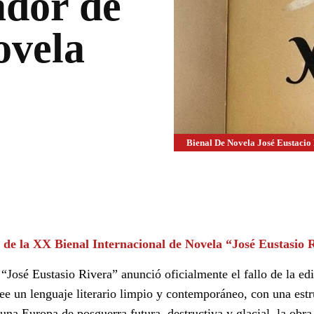
dor de
ovela
Bienal De Novela José Eustacio
WhatsApp
Linkedin
de la XX Bienal Internacional de Novela “José Eustasio 
“José Eustasio Rivera” anunció oficialmente el fallo de la ed
e un lenguaje literario limpio y contemporáneo, con una estr
una Europa de posguerra futura, destructiva y glacial, la obra