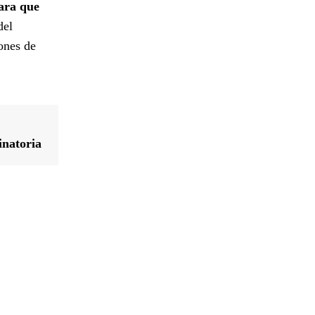
para que
del
ones de
inatoria