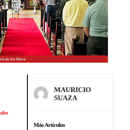
n Luis En Neiva
MAURICIO
SUAZA
Hubo
Más Artículos