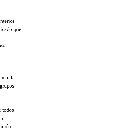
nterior
dicado que
os.
ante la
 grupos
e todos
 un
dición