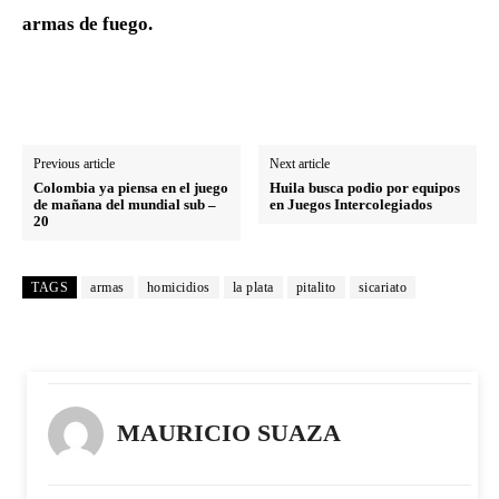
armas de fuego.
Previous article
Next article
Colombia ya piensa en el juego
Huila busca podio por equipos
de mañana del mundial sub –
en Juegos Intercolegiados
20
TAGS
armas
homicidios
la plata
pitalito
sicariato
MAURICIO SUAZA