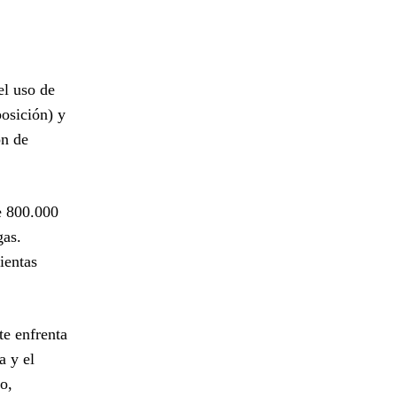
el uso de
posición) y
ón de
e 800.000
gas.
ientas
te enfrenta
a y el
o,