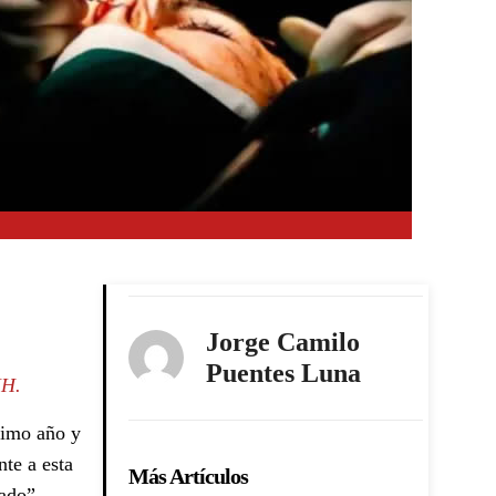
Jorge Camilo
Puentes Luna
IH.
timo año y
te a esta
Más Artículos
ado”,