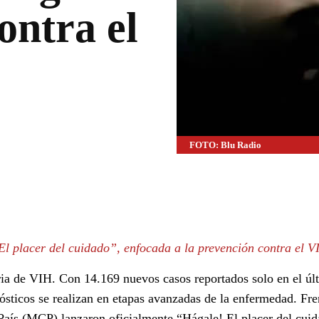
ontra el
FOTO: Blu Radio
WhatsApp
Linkedin
l placer del cuidado”, enfocada a la prevención contra el V
ia de VIH. Con 14.169 nuevos casos reportados solo en el úl
sticos se realizan en etapas avanzadas de la enfermedad. Fren
País (MCP) lanzaron oficialmente “Hágale! El placer del cuid