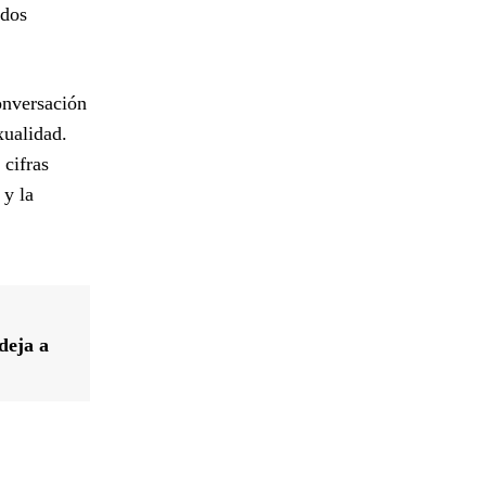
ados
onversación
xualidad.
cifras
 y la
deja a