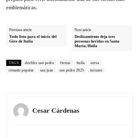
emblemáticas.
Previous article
Next article
Todo listo para el inicio del
Deslizamiento deja tres
Giro de Italia
personas heridas en Santa
María, Huila
TAGS
desfiles san pedro
fiestas
huila
neiva
reinado popular
san juan
san pedro 2025
turismo
Cesar Cárdenas