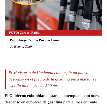
FOTO: Caracol Radio.
Por:
Jorge Camilo Puentes Luna
26 febrero, 2026
Facebook
Twitter
WhatsApp
Li
El Ministerio de Hacienda contempla un nuevo
descenso en el precio de la gasolina para marzo; se
estudia un recorte de 500 pesos.
El
Gobierno colombiano
estaría contemplando un nuevo
descenso en el
precio de gasolina
para el mes entrante,