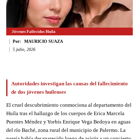
Jóvenes Fallecidos Huila
Por:
MAURICIO SUAZA
5 julio, 2026
Facebook
Twitter
WhatsApp
Li
Autoridades investigan las causas del fallecimiento
de dos jóvenes huilenses
El cruel descubrimiento conmociona al departamento del
Huila tras el hallazgo de los cuerpos de Erica Marcela
Puentes Méndez y Yorbis Enrique Vega Bedoya en aguas
del río Baché, zona rural del municipio de Palermo. La
pareja había desaparecido luego de asistir a un concierto