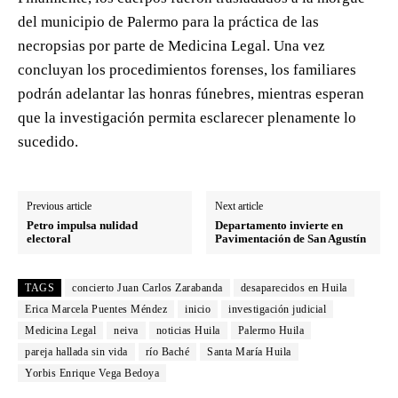
del municipio de Palermo para la práctica de las
necropsias por parte de Medicina Legal. Una vez
concluyan los procedimientos forenses, los familiares
podrán adelantar las honras fúnebres, mientras esperan
que la investigación permita esclarecer plenamente lo
sucedido.
Previous article
Next article
Petro impulsa nulidad
Departamento invierte en
electoral
Pavimentación de San Agustín
TAGS
concierto Juan Carlos Zarabanda
desaparecidos en Huila
Erica Marcela Puentes Méndez
inicio
investigación judicial
Medicina Legal
neiva
noticias Huila
Palermo Huila
pareja hallada sin vida
río Baché
Santa María Huila
Yorbis Enrique Vega Bedoya