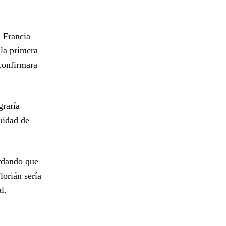
a Francia
 la primera
confirmara
graría
uidad de
ordando que
orián sería
l.