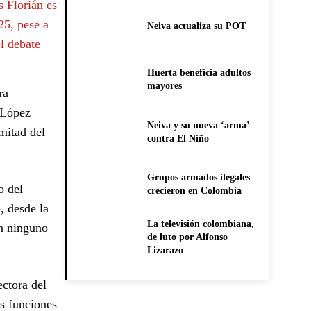
s Florián es
25, pese a
Neiva actualiza su POT
l debate
Huerta beneficia adultos
mayores
ra
 López
Neiva y su nueva ‘arma’
mitad del
contra El Niño
Grupos armados ilegales
o del
crecieron en Colombia
, desde la
La televisión colombiana,
on ninguno
de luto por Alfonso
Lizarazo
ectora del
us funciones