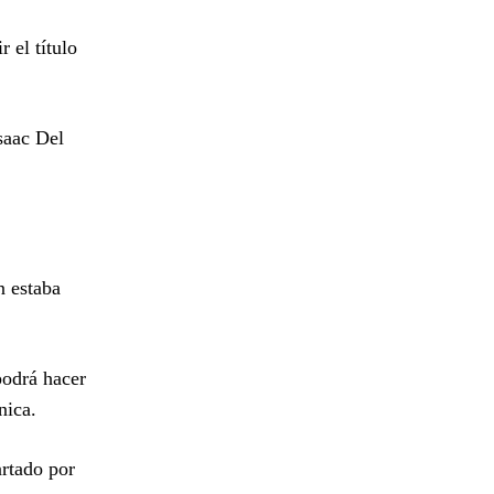
 el título
saac Del
n estaba
podrá hacer
nica.
artado por