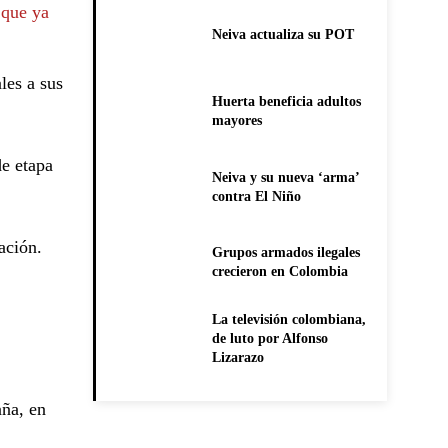
 que ya
Neiva actualiza su POT
les a sus
Huerta beneficia adultos
mayores
de etapa
Neiva y su nueva ‘arma’
contra El Niño
ación.
Grupos armados ilegales
crecieron en Colombia
La televisión colombiana,
de luto por Alfonso
Lizarazo
aña, en