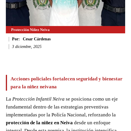
Protección Niñez Neiva
Por:
Cesar Cárdenas
3 diciembre, 2025
Facebook
Twitter
WhatsApp
Li
Acciones policiales fortalecen seguridad y bienestar
para la niñez neivana
La
Protección Infantil Neiva
se posiciona como un eje
fundamental dentro de las estrategias preventivas
implementadas por la Policía Nacional, reforzando la
protección de la niñez en Neiva
desde un enfoque
integral. Desde esta premisa, la institución intensifica