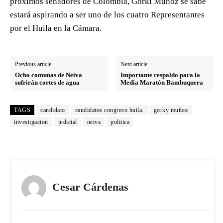
próximos senadores de Colombia, Gorki Muñoz se sabe
estará aspirando a ser uno de los cuatro Representantes
por el Huila en la Cámara.
Previous article
Next article
Ocho comunas de Neiva
Importante respaldo para la
sufrirán cortes de agua
Media Maratón Bambuquera
TAGS
candidato
candidatos congreso huila.
gorky muñoz
investigacion
judicial
neiva
politica
Cesar Cárdenas