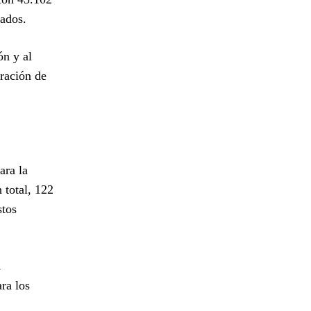
tados.
ón y al
eración de
ara la
 total, 122
stos
n
ra los