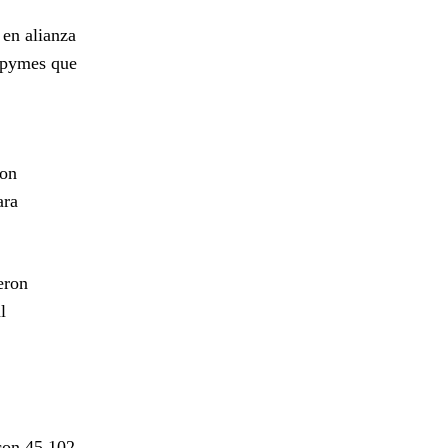
 en alianza
Mipymes que
ron
ara
eron
l
con 45.102