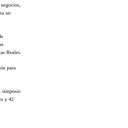
 negocios,
ta un
de
as
as Reales.
ión para
l simposio
es y 42