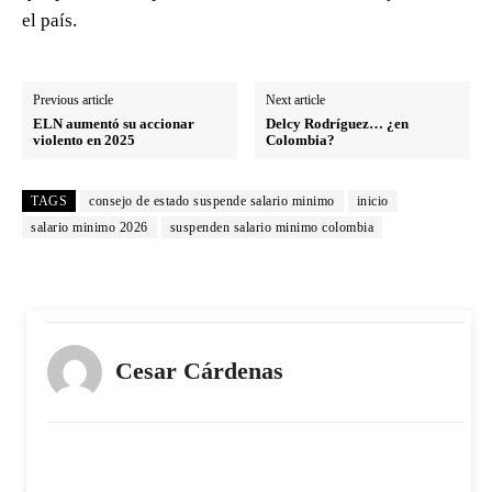
el país.
Previous article
Next article
ELN aumentó su accionar
Delcy Rodríguez… ¿en
violento en 2025
Colombia?
TAGS
consejo de estado suspende salario minimo
inicio
salario minimo 2026
suspenden salario minimo colombia
Cesar Cárdenas