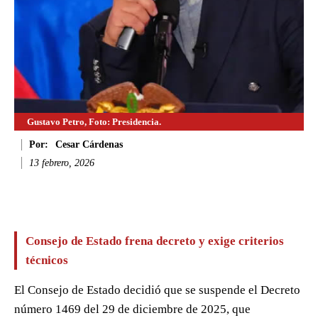
Gustavo Petro, Foto: Presidencia.
Por:
Cesar Cárdenas
13 febrero, 2026
Facebook
Twitter
WhatsApp
Li
Consejo de Estado frena decreto y exige criterios
técnicos
El Consejo de Estado decidió que se suspende el Decreto
número 1469 del 29 de diciembre de 2025, que