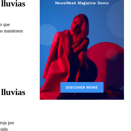
lluvias
lo que
ias mantienen
lluvias
roja por
 sido