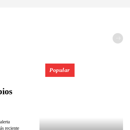
Popular
pios
alerta
ás reciente