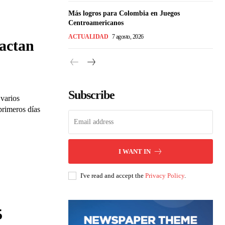
Más logros para Colombia en Juegos
Centroamericanos
ACTUALIDAD
7 agosto, 2026
pactan
Subscribe
 varios
primeros días
I WANT IN
I've read and accept the
Privacy Policy
.
5