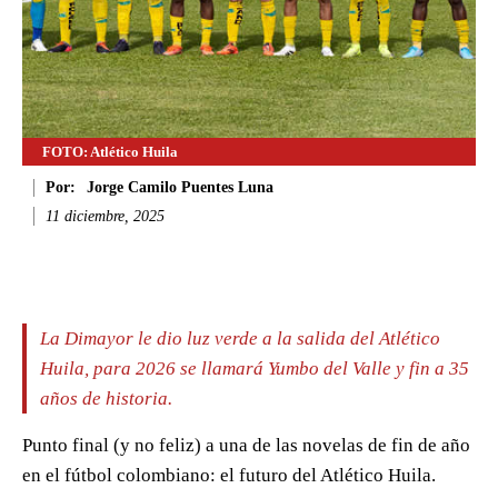
FOTO: Atlético Huila
Por:
Jorge Camilo Puentes Luna
11 diciembre, 2025
Facebook
Twitter
WhatsApp
Li
La Dimayor le dio luz verde a la salida del Atlético
Huila, para 2026 se llamará Yumbo del Valle y fin a 35
años de historia.
Punto final (y no feliz) a una de las novelas de fin de año
en el fútbol colombiano: el futuro del Atlético Huila.