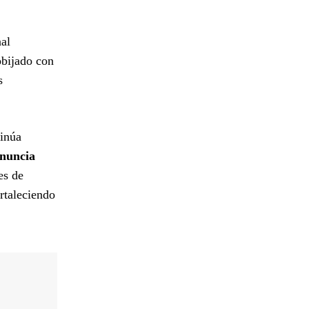
nal
obijado con
s
tinúa
enuncia
es de
ortaleciendo