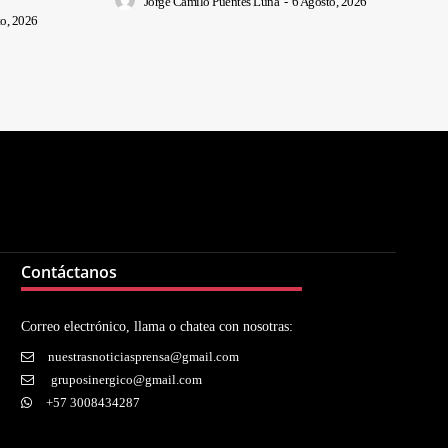
Jorge Camilo Puentes Luna
-
6 Agosto, 2026
o, 2026
Contáctanos
Correo electrónico, llama o chatea con nosotras:
nuestrasnoticiasprensa@gmail.com
gruposinergico@gmail.com
+57 3008434287