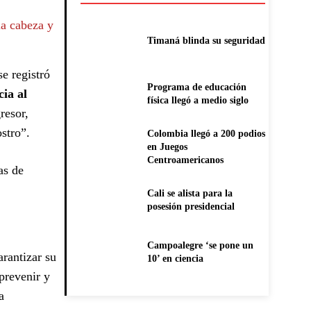
la cabeza y
Timaná blinda su seguridad
e registró
Programa de educación
cia al
física llegó a medio siglo
resor,
stro”.
Colombia llegó a 200 podios
en Juegos
Centroamericanos
as de
Cali se alista para la
posesión presidencial
Campoalegre ‘se pone un
arantizar su
10’ en ciencia
prevenir y
a