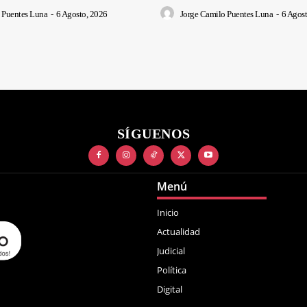
 Puentes Luna
-
6 Agosto, 2026
Jorge Camilo Puentes Luna
-
6 Agost
SÍGUENOS
Menú
Inicio
Actualidad
Judicial
Política
Digital