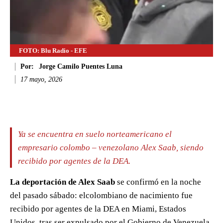
FOTO: Blu Radio - EFE
Por:
Jorge Camilo Puentes Luna
17 mayo, 2026
Facebook
Twitter
WhatsApp
Li
Ya se encuentra en suelo norteamericano el
empresario colombo – venezolano Alex Saab, siendo
recibido por agentes de la DEA.
La deportación de Alex Saab
se confirmó en la noche
del pasado sábado: elcolombiano de nacimiento fue
recibido por agentes de la DEA en Miami, Estados
Unidos, tras ser expulsado por el Gobierno de Venezuela.