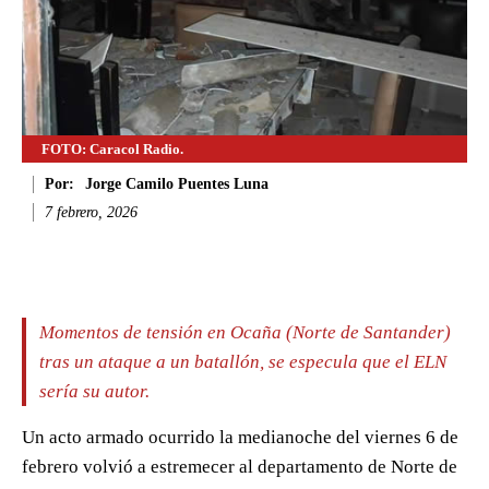
FOTO: Caracol Radio.
Por:
Jorge Camilo Puentes Luna
7 febrero, 2026
Facebook
Twitter
WhatsApp
Li
Momentos de tensión en Ocaña (Norte de Santander)
tras un ataque a un batallón, se especula que el ELN
sería su autor.
Un acto armado ocurrido la medianoche del viernes 6 de
febrero volvió a estremecer al departamento de Norte de