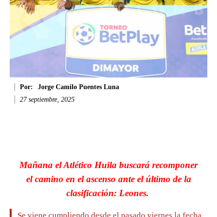
Por:
Jorge Camilo Puentes Luna
27 septiembre, 2025
Facebook
Twitter
WhatsApp
Li
Mañana el Atlético Huila buscará recomponer
el camino en el ascenso ante el último de la
clasificación: Leones.
Se viene cumpliendo desde el pasado viernes la fecha