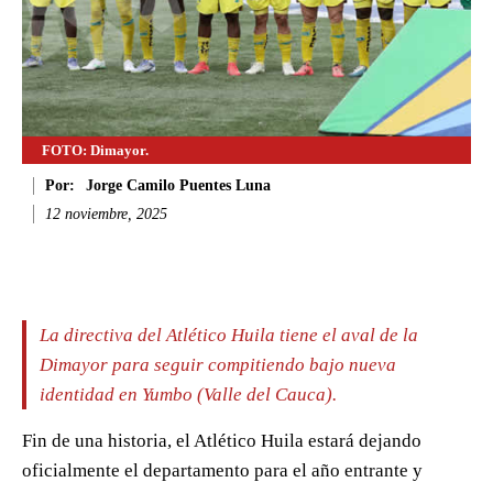
FOTO: Dimayor.
Por:
Jorge Camilo Puentes Luna
12 noviembre, 2025
Facebook
Twitter
WhatsApp
Li
La directiva del Atlético Huila tiene el aval de la
Dimayor para seguir compitiendo bajo nueva
identidad en Yumbo (Valle del Cauca).
Fin de una historia, el Atlético Huila estará dejando
oficialmente el departamento para el año entrante y