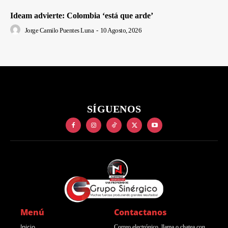
Ideam advierte: Colombia ‘está que arde’
Jorge Camilo Puentes Luna
-
10 Agosto, 2026
SÍGUENOS
Menú
Contactanos
Inicio
Correo electrónico, llama o chatea con