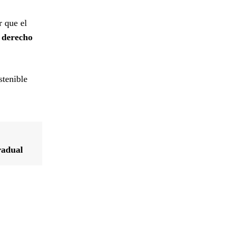
r que el
l derecho
stenible
radual