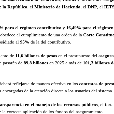
e la República
, el
Ministerio de Hacienda
, el
DNP
, el
IET
 para el régimen contributivo
y
16,49% para el régimen
s obedece al cumplimiento de una orden de la
Corte Constituc
bsidiado al
95%
de la del contributivo.
emento de
11,6 billones de pesos
en el presupuesto del
asegura
ma pasarán de
89,8 billones
en 2025 a más de
101,3 billones d
eberá reflejarse de manera efectiva en los
contratos de pres
 encargadas de la atención directa a los usuarios del sistema.
ransparencia en el manejo de los recursos públicos
, el fort
e la correcta aplicación de los fondos del aseguramiento.