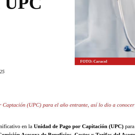
a UPC
FOTO: Caracol
025
WhatsApp
Linkedin
 Captación (UPC) para el año entrante, así lo dio a conocer
ificativo en la
Unidad de Pago por Capitación (UPC)
para
Comisión Asesora de Beneficios, Costos y Tarifas del Ase