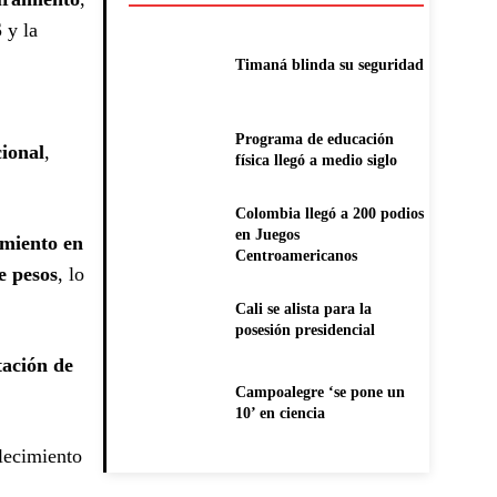
S
y la
Timaná blinda su seguridad
Programa de educación
ional
,
física llegó a medio siglo
Colombia llegó a 200 podios
en Juegos
miento en
Centroamericanos
e pesos
, lo
Cali se alista para la
posesión presidencial
tación de
Campoalegre ‘se pone un
10’ en ciencia
alecimiento