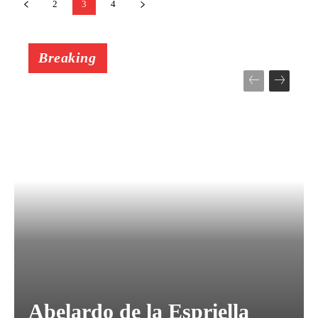
2
3
4
Breaking
Abelardo de la Espriella