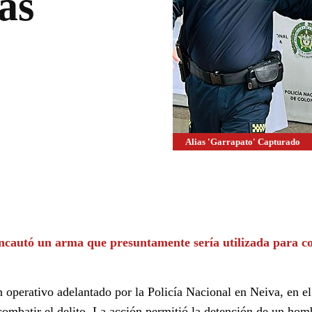
as
Alias 'Garrapato' Capturado
WhatsApp
Linkedin
 incautó un arma que presuntamente sería utilizada para c
n operativo adelantado por la Policía Nacional en Neiva, en e
combatir el delito. La acción permitió la detención de un hom