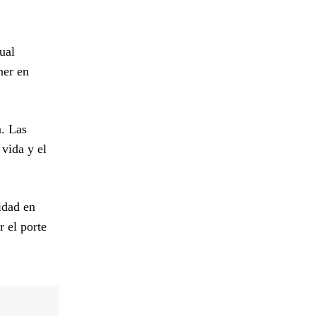
ual
ner en
a. Las
 vida y el
idad en
r el porte