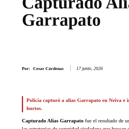
Capturado Ali
Garrapato
17 junio, 2026
Por:
Cesar Cárdenas
Facebook
Twitter
SHARE
Policía capturó a alias Garrapato en Neiva e
hurtos.
Capturado Alias Garrapato
fue el resultado de u
las estrategias de seguridad ciudadana que buscan 