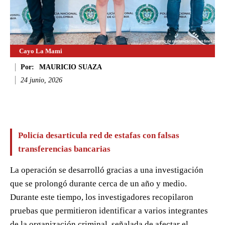
Cayo La Mami
Por:
MAURICIO SUAZA
24 junio, 2026
Facebook
Twitter
WhatsApp
Li
Policía desarticula red de estafas con falsas
transferencias bancarias
La operación se desarrolló gracias a una investigación
que se prolongó durante cerca de un año y medio.
Durante este tiempo, los investigadores recopilaron
pruebas que permitieron identificar a varios integrantes
de la organización criminal, señalada de afectar el