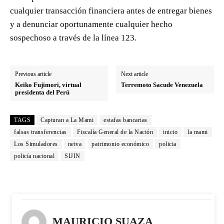
cualquier transacción financiera antes de entregar bienes
y a denunciar oportunamente cualquier hecho
sospechoso a través de la línea 123.
Previous article
Next article
Keiko Fujimori, virtual
Terremoto Sacude Venezuela
presidenta del Perú
TAGS
Capturan a La Mami
estafas bancarias
falsas transferencias
Fiscalía General de la Nación
inicio
la mami
Los Simuladores
neiva
patrimonio económico
policia
policía nacional
SIJIN
MAURICIO SUAZA