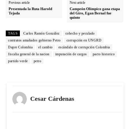
Previous article
Next article
Presentada la Ruta Harold
Campeón Olímpico gana etapa
Tejada
del Giro, Egan Bernal fue
quinto
TAGS
Carlos Ramón González
cohecho y peculado
contratos amañados gobierno Petro
corrupción en UNGRD
Dapre Colombia
el cambio
escándalo de corrupción Colombia
fiscalia general de la nacion
imputación de cargos
pacto historico
partido verde
petro
Cesar Cárdenas