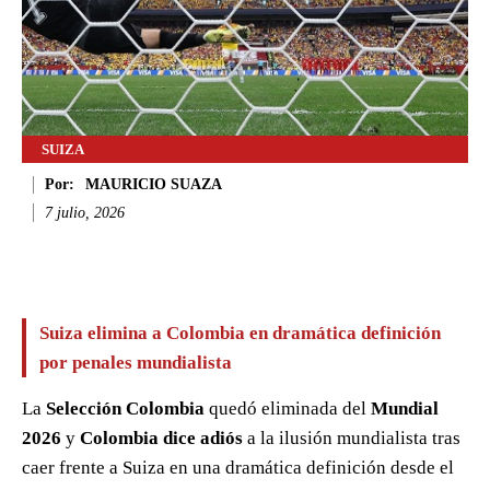
SUIZA
Por:
MAURICIO SUAZA
7 julio, 2026
Facebook
Twitter
WhatsApp
Li
Suiza elimina a Colombia en dramática definición
por penales mundialista
La
Selección Colombia
quedó eliminada del
Mundial
2026
y
Colombia dice adiós
a la ilusión mundialista tras
caer frente a Suiza en una dramática definición desde el