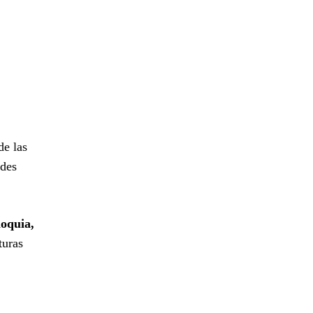
de las
ades
oquia,
turas