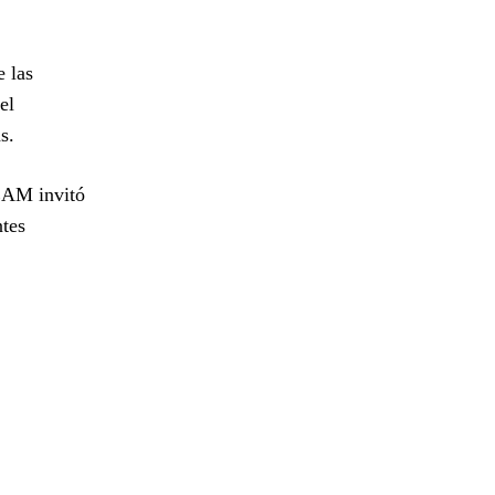
e las
el
s.
DEAM invitó
ntes