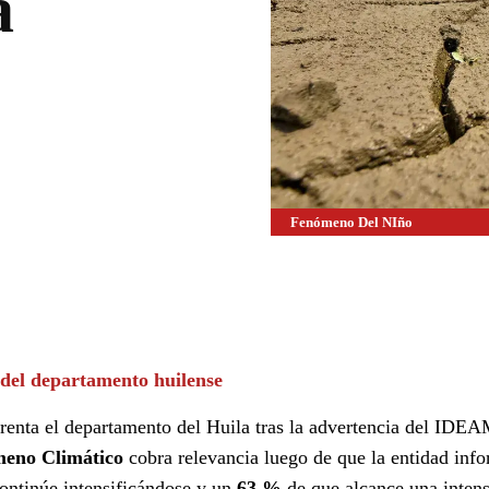
a
Fenómeno Del NIño
WhatsApp
Linkedin
 del departamento huilense
enta el departamento del Huila tras la advertencia del IDEA
meno Climático
cobra relevancia luego de que la entidad inf
ontinúe intensificándose y un
63 %
de que alcance una inten