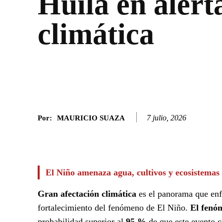
Huila en alert
climática
7 julio, 2026
Por:
MAURICIO SUAZA
Facebook
Twitter
SHARE
El Niño amenaza agua, cultivos y ecosistemas
Gran afectación climática
es el panorama que enfr
fortalecimiento del fenómeno de El Niño.
El fenó
probabilidad superior al
95 %
de que este evento c