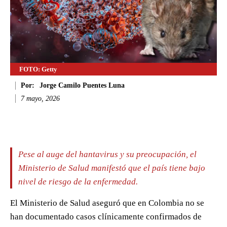
FOTO: Getty
Por:
Jorge Camilo Puentes Luna
7 mayo, 2026
Facebook
Twitter
WhatsApp
Li
Pese al auge del hantavirus y su preocupación, el
Ministerio de Salud manifestó que el país tiene bajo
nivel de riesgo de la enfermedad.
El Ministerio de Salud aseguró que en Colombia no se
han documentado casos clínicamente confirmados de