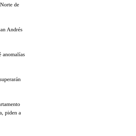
 Norte de
San Andrés
é anomalías
 superarán
artamento
a, piden a