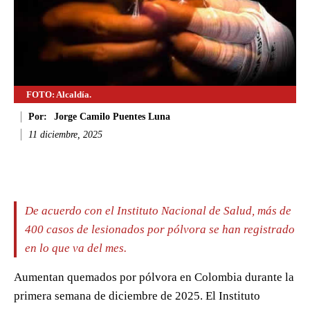
FOTO: Alcaldía.
Por:
Jorge Camilo Puentes Luna
11 diciembre, 2025
Facebook
Twitter
WhatsApp
Li
De acuerdo con el Instituto Nacional de Salud, más de
400 casos de lesionados por pólvora se han registrado
en lo que va del mes.
Aumentan quemados por pólvora en Colombia durante la
primera semana de diciembre de 2025. El Instituto