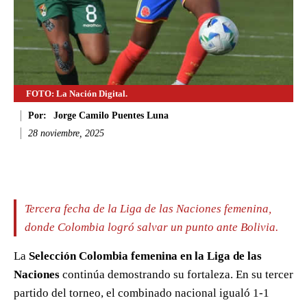
FOTO: La Nación Digital.
Por:
Jorge Camilo Puentes Luna
28 noviembre, 2025
Facebook
Twitter
WhatsApp
Li
Tercera fecha de la Liga de las Naciones femenina,
donde Colombia logró salvar un punto ante Bolivia.
La
Selección Colombia femenina en la Liga de las
Naciones
continúa demostrando su fortaleza. En su tercer
partido del torneo, el combinado nacional igualó 1-1