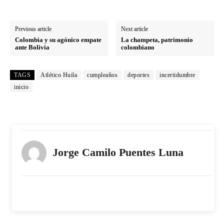
Previous article
Next article
Colombia y su agónico empate
La champeta, patrimonio
ante Bolivia
colombiano
TAGS
Atlético Huila
cumpleaños
deportes
incertidumbre
inicio
Jorge Camilo Puentes Luna