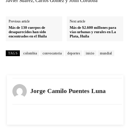
Javier Suárez, Carlos Gómez y John Córdoba
Previous article
Next article
Más de 130 cuerpos de
Más de $2.600 millones para
desaparecidos han sido
vías urbanas y rurales en La
encontrados en el Huila
Plata, Huila
TAGS
colombia
convocatoria
deportes
inicio
mundial
Jorge Camilo Puentes Luna