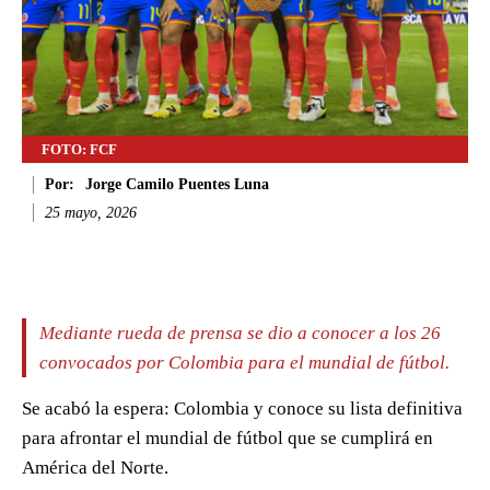
FOTO: FCF
Por:
Jorge Camilo Puentes Luna
25 mayo, 2026
Facebook
Twitter
WhatsApp
Li
Mediante rueda de prensa se dio a conocer a los 26
convocados por Colombia para el mundial de fútbol.
Se acabó la espera: Colombia y conoce su lista definitiva
para afrontar el mundial de fútbol que se cumplirá en
América del Norte.