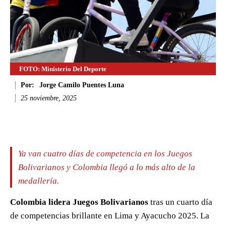
FOTO: Ministerio Del Deporte
Por:
Jorge Camilo Puentes Luna
25 noviembre, 2025
Facebook
Twitter
WhatsApp
Li
Ya van cuatro días de competencia en los Juegos
Bolivarianos y Colombia llegó a lo más alto de la
medallería.
Colombia lidera Juegos Bolivarianos
tras un cuarto día
de competencias brillante en Lima y Ayacucho 2025. La