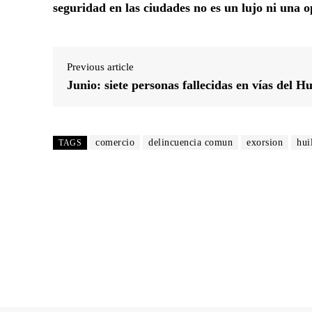
seguridad en las ciudades no es un lujo ni una o
Previous article
Junio: siete personas fallecidas en vías del Hu
comercio
delincuencia comun
exorsion
hui
TAGS