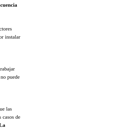
ncuencia
ctores
r instalar
rabajar
 no puede
ue las
s casos de
 La