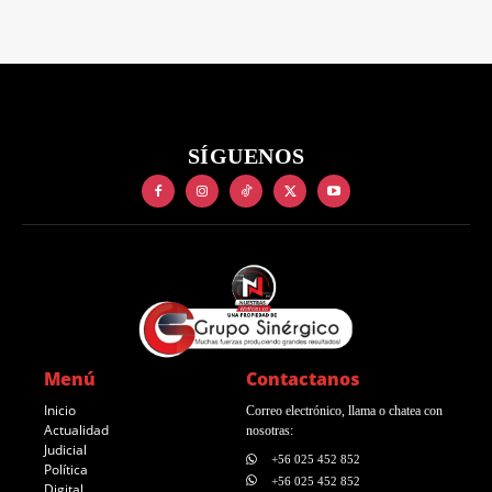
SÍGUENOS
Menú
Contactanos
Inicio
Correo electrónico, llama o chatea con
Actualidad
nosotras:
Judicial
+56 025 452 852
Política
+56 025 452 852
Digital