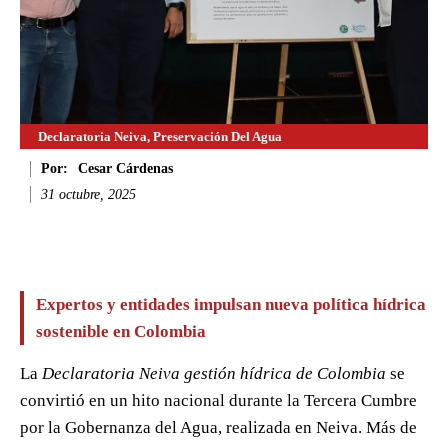
Declaratoria Neiva, Preservación Del Agua
Por:
Cesar Cárdenas
31 octubre, 2025
Facebook
Twitter
WhatsApp
Li
Expertos y entidades impulsan nueva política hídrica
sostenible en Colombia
La
Declaratoria Neiva gestión hídrica de Colombia
se
convirtió en un hito nacional durante la Tercera Cumbre
por la Gobernanza del Agua, realizada en Neiva. Más de