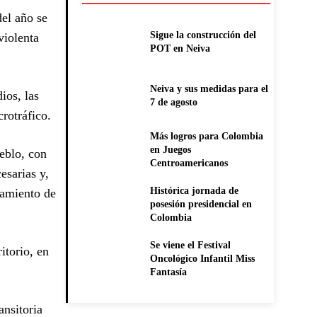
el año se
Sigue la construcción del
violenta
POT en Neiva
Neiva y sus medidas para el
ios, las
7 de agosto
icrotráfico.
Más logros para Colombia
en Juegos
eblo, con
Centroamericanos
esarias y,
Histórica jornada de
zamiento de
posesión presidencial en
Colombia
Se viene el Festival
itorio, en
Oncológico Infantil Miss
Fantasía
ansitoria