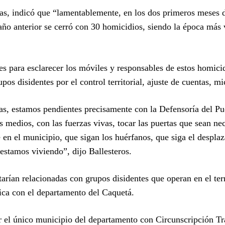
ras, indicó que “lamentablemente, en los dos primeros meses d
l año anterior se cerró con 30 homicidios, siendo la época más 
s para esclarecer los móviles y responsables de estos homicid
pos disidentes por el control territorial, ajuste de cuentas, m
s, estamos pendientes precisamente con la Defensoría del Pu
medios, con las fuerzas vivas, tocar las puertas que sean nec
e en el municipio, que sigan los huérfanos, que siga el despla
 estamos viviendo”, dijo Ballesteros.
rían relacionadas con grupos disidentes que operan en el terr
ica con el departamento del Caquetá.
er el único municipio del departamento con Circunscripción Tr