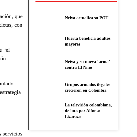
tación, que
Neiva actualiza su POT
letas, con
Huerta beneficia adultos
mayores
e “el
ión
Neiva y su nueva ‘arma’
contra El Niño
umulado
Grupos armados ilegales
crecieron en Colombia
estrategia
La televisión colombiana,
de luto por Alfonso
Lizarazo
s servicios