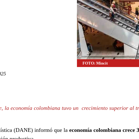
FOTO: Mincit
025
WhatsApp
Linkedin
e, la economía colombiana tuvo un crecimiento superior al tr
dística (DANE) informó que la
economía colombiana crece 
ción productiva.