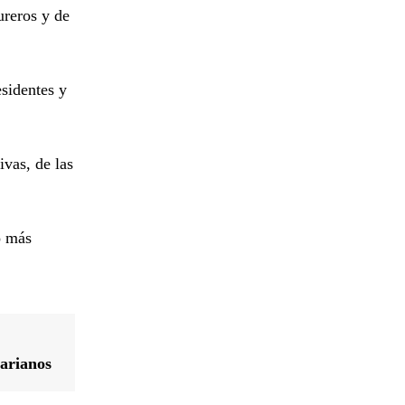
ureros y de
sidentes y
vas, de las
o más
varianos